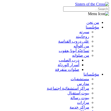
من نحن
مؤسّسنا
سيرته
روحانيته
على دروب القداسة
من أقواله
تساعيّة أبونا يعقوب
من صلواته
درب الصليب
أسرار الورديّة
صلوات متفرقة
مؤسّساتنا
مستشفيات
مدارس
مراكز استشفائية اجتماعية
بيوت استقبال
بيوت رسالة
مزارات
مراكز خدمة