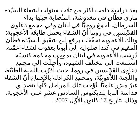
بعد دراسة دامت أكثر من ثلاث سنوات لشفاء السيّدة
ماري قطّان في مغدوشة، المـُصابة حينها بداء
السرطان، أُجمِعَ روحيًّا في لبنان وفي مجمع دعاوى
القدّيسين في روما أنّ الشفاء يحمل طابعُه الأعجوبة؛
وتلك الأعجوبة تحقّقت برفع ابن شقيق السيّدة قطّان
المقيم في كندا صلواتِه إلى أبونا يعقوب لشفاء عمّته.
دُرِسَتِ الأعجوبة في لبنان بموجِب محكمة كنسيّة
استمعت إلى مختلف الشهود، وأُحيلَت إلى مجمع
دعاوى القدّيسين في روما، حيث أقرّت اللّجنة الطبّيّة،
واللّجنة اللاّهوتيّة، ومجمع الكرادلة بالإجماع أنّ الشفاء
غيرُ مبرّر علميًّا. تُوِّجت تلك المراحل كلُّها بتصديق
قداسة البابا بنديكتوس السادس عشر على الأعجوبة،
وذلك بتاريخ 17 كانون الأوّل 2007.