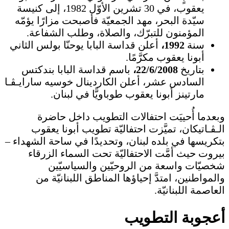
يعقوب، في 30 تشرين الأوّل 1982، إلى كنيسة
سيّدة البحر، مهد الجمعيّة فأصبحت مزارًا يؤمّه
المؤمنون للتبرّك، والصلاة، وطلب الشفاعة.
سنة
1992،
أعلن قداسة البابا يوحنّا بولس الثاني
أبونا يعقوب مكرَّمًا.
بتاريخ
22/6/2008،
باسم قداسة البابا بندكتس
السادس عشر، أعلن الكاردينال خوسيه سارايـﭭـا
مارتينز أبونا يعقوب طوباويًّا في لبنان.
وبعدما أُحييَت احتفالات التطويب داخل حاضرة
الـﭭـاتيكان، تميَّزت احتفاليّة تطويب أبونا يعقوب
بتكريسها في بلده لبنان، وتحديدًا في ساحة الشهداء –
بيروت حيث أمَّت الاحتفاليّة تحت السماء الزرقاء
شخصيّات واسعة من الروحيّين والسياسيّين
والمواطنين، امتدَّ إحياؤها المناطق اللبنانيّة من
العاصمة اللبنانيّة.
أعجوبة التطويب