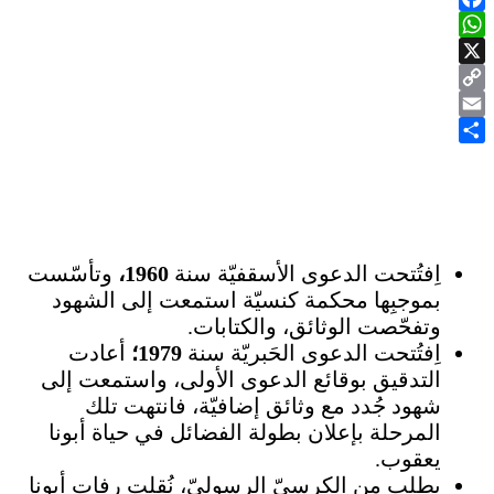
Facebook
WhatsApp
X
Copy
Email
Link
Share
اِفتُتحت الدعوى الأسقفيّة سنة
1960،
وتأسّست
بموجبِها محكمة كنسيّة استمعت إلى الشهود
وتفحّصت الوثائق، والكتابات.
اِفتُتحت الدعوى الحَبريّة سنة
1979
؛
أعادت
التدقيق بوقائع الدعوى الأولى، واستمعت إلى
شهود جُدد مع وثائق إضافيّة، فانتهت تلك
المرحلة بإعلان بطولة الفضائل في حياة أبونا
يعقوب.
بطلبٍ من الكرسيّ الرسوليّ، نُقلت رفات أبونا