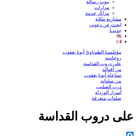
بيوت رسالة
مزارات
مراكز خدمة
مشاريع ملحّة
ابحث عن دعوتي
جديدنا
مؤسّسنا الطوباويّ أبونا يعقوب
روحانيته
على دروب القداسة
من أقواله
تساعيّة أبونا يعقوب
من صلواته
درب الصليب
أسرار الورديّة
صلوات متفرقة
على دروب القداسة