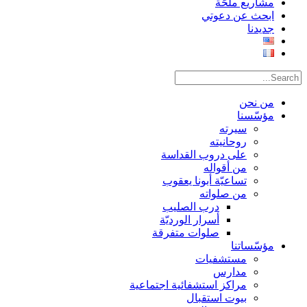
مشاريع ملحّة
ابحث عن دعوتي
جديدنا
من نحن
مؤسّسنا
سيرته
روحانيته
على دروب القداسة
من أقواله
تساعيّة أبونا يعقوب
من صلواته
درب الصليب
أسرار الورديّة
صلوات متفرقة
مؤسّساتنا
مستشفيات
مدارس
مراكز استشفائية اجتماعية
بيوت استقبال