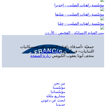
الوكالة العامّة – روما
بيت مريم – لورد – فرنسا
جمعيّة «أصدقاء راهبات الصليب الفرنسيسكانيات
اللبنانيات» في أميركا
زيارة الموقع
متحف أبونا يعقوب الكبوشي
زيارة الصفحة
من نحن
مؤسّسنا
مؤسّساتنا
مشاريع ملحّة
ابحث عن دعوتي
جديدنا
Sisters of the Cross 2024 ©