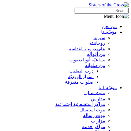
من نحن
مؤسّسنا
سيرته
روحانيته
على دروب القداسة
من أقواله
تساعيّة أبونا يعقوب
من صلواته
درب الصليب
أسرار الورديّة
صلوات متفرقة
مؤسّساتنا
مستشفيات
مدارس
مراكز استشفائية اجتماعية
بيوت استقبال
بيوت رسالة
مزارات
مراكز خدمة