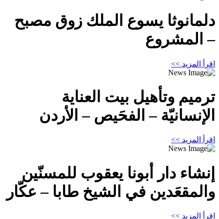
دلمانوثا يسوع الملك زوق مصبح
– المشروع
اقرأ المزيد >>
ترميم وتأهيل بيت العناية
الإنسانيّة – الفحَيص – الأردن
اقرأ المزيد >>
إنشاء دار أبونا يعقوب للمسنّين
والمقعَدين في الشيخ طابا – عكّار
اقرأ المزيد >>