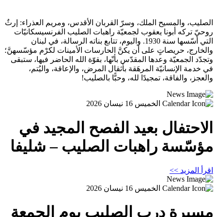
الصليب، والمسيح الملك، وسرّ القربان الأقدس، ومريم العذراء: إرثٌ
روحيّ تركه أبونا يعقوب لجمعيّة راهبات الصليب الفرنسيسكانيّات
التي أسّسها سنة 1930. واليوم، تتابع بناته الرسالة، في لبنان
والخارج، حريصاتٍ على أن يكنَّ الحارسات الأمينات لكرْم مؤسّسهنَّ؛
وتجدّد الجمعيّة وعدها المقدّس بأنّها، بقوّة الله الحاضر فيها، ستبقى
في خدمة الإنسانيّة المرهَقة بأثقال المرض، والإعاقة، واليُتم،
والعجز، والفاقة، تمجيدًا لله، وحبًّا بالصليب!
الخميس 16 نيسان 2026
الاحتفال بعيد الفصح المجيد في
مؤسّسة راهبات الصليب – شليفا
اقرأ المزيد >>
الخميس 16 نيسان 2026
مسيرة درب الصليب يوم الجمعة