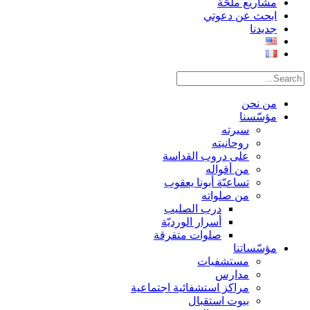
مشاريع ملحّة
ابحث عن دعوتي
جديدنا
من نحن
مؤسّسنا
سيرته
روحانيته
على دروب القداسة
من أقواله
تساعيّة أبونا يعقوب
من صلواته
درب الصليب
أسرار الورديّة
صلوات متفرقة
مؤسّساتنا
مستشفيات
مدارس
مراكز استشفائية اجتماعية
بيوت استقبال