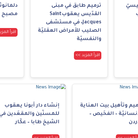
يسيّ
ترميم طابق في مبنى
دلمانوث
القدّيس يعقوبSaint
مصبح –
Jacques، في مستشفى
الصليب للأمراض العقليّة
اقرأ المزي
والنفسيّة
اقرأ المزيد >>
ميم وتأهيل بيت العناية
إنشاء دار أبونا يعقوب
نسانيّة – الفحَيص –
للمسنّين والمقعَدين في
ردن
الشيخ طابا – عكّار