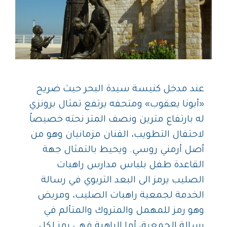
عند مدخل كنيسة سيدة البحر حيث ضريح
«أبونا يعقوب» ومتحفه يرتفع تمثال برونزي
له بارتفاع مترين ونصف المتر نحته خصيصاً
لاحتفال التطويب، الفنان مزمانيان وهو من
أصل أرمني روسي. ويحيط بالتمثال جهة
القاعدة طفل بلباس مدارس راهبات
الصليب يرمز الى البعد التربوي في رسالة
الخدمة لجمعية راهبات الصليب، ومريض
وهو رمز للمهمل والمتروك والمتألم في
رسالة الجمعية، أما الراهبة فهي رمز لكل