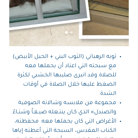
ثوبه الرهباني (الثوب البني + الحبل الأبيض)
مع سبحته التي اعتاد أن يحملها معه
للصلاة وقد انبرى صليبها الخشبي لكثرة
الضغط عليها خلال الصلاة في أوقات
الشدة.
مجموعة من ملابسه وشالاته الصوفية
والصندل» الذي كـان ينتـعله صيـفـاً وشتـاءً.
الأغراض التي كان يحملها معه: محفظته،
الكتاب المقدس، السبحة التي أعطته إياها