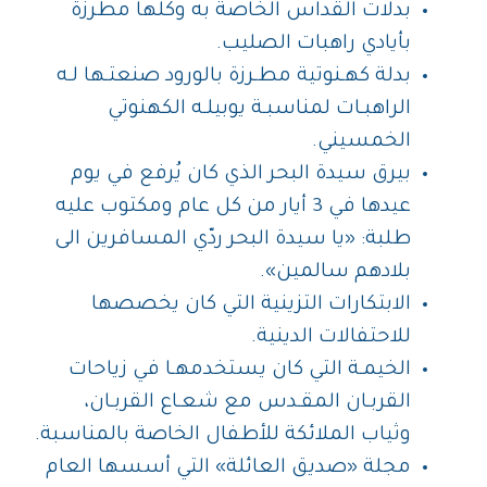
بدلات القداس الخاصة به وكلها مطرزة
بأيادي راهبات الصليب.
بدلة كهـنوتية مطـرزة بالورود صنعتـها لـه
الراهبـات لمناسبـة يوبيلـه الكهنوتي
الخمسيني.
بيرق سيدة البحر الذي كان يُرفع في يوم
عيدها في 3 أيار من كل عام ومكتوب عليه
طلبة: «يا سيدة البحر ردّي المسافرين الى
بلادهم سالمين».
الابتكارات التزينية التي كان يخصصها
للاحتفالات الدينية.
الخيمـة التي كان يستخدمهـا في زياحات
القربـان المقـدس مع شعـاع القربـان،
وثياب الملائكة للأطفال الخاصة بالمناسبة.
مجلة «صديق العائلة» التي أسسها العام