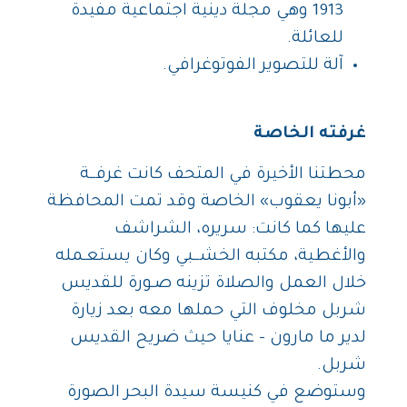
1913 وهي مجلة دينية اجتماعية مفيدة
للعائلة.
آلة للتصوير الفوتوغرافي.
غرفته الخاصة
محطتنا الأخيرة في المتحف كانت غرفــة
«أبونا يعقوب» الخاصة وقد تمت المحافظة
عليها كما كانت: سريره، الشراشف
والأغطية، مكتبه الخشــبي وكان يستعـمله
خلال العمل والصلاة تزينه صـورة للقديس
شربل مخلوف التي حملها معه بعد زيارة
لدير ما مارون – عنايا حيث ضريح القديس
شربل.
وستوضع في كنيسة سيدة البحر الصورة