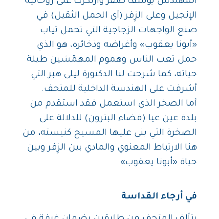
المهندس يوسف صقر وارتكزت على روحانية
الإنجيل وعلى الزِفر (أي الحمل الثقيل) في
صنع الواجهات الزجاجية التي تحمل ثياب
«أبونا يعقوب» وأغراضه وذخائره، هو الذي
حمل تعب الناس وهموم المهمّشين طيلة
حياته، كما شرحت لنا الدكتورة ليلى هبر التي
أشرفت على الهندسة الداخلية للمتحف.
أما الصخر الذي استعمل فقد استقدم من
بلدة عين عيا (قضاء البترون) للدلالة على
الصخرة التي بنى عليها المسيح كنيسته، من
هنا الارتباط المعنوي والمادي بين الزِفر وبين
حياة «أبونا يعقوب».
في أرجاء القداسة
يتألف المتحف من طابقين يضمان غرفة في