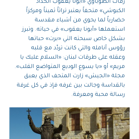
رفات الطوباوي «أبونا يعقوب الحداد
الكبوشي» متحفاً يعتبر تراثاً ثميناً ومركزاً
حضارياً لما يحوي من أشياء مقدسة
استعملها «أبونا يعقوب» في حياته. وتبرز
بشكل خاص سبحته التي «برت» حباتها
رؤوس أنامله والتي كانت تردّد مع قلبه
وعقله على طرقات لبنان: «السلام عليك يا
مريم» أو «يا يسوع الوديع المتواضع القلب».
مجلة «الجيش» زارت المتحف الذي يعبق
بالقداسة وجالت بين غرفه فإذ في كل غرفة
رسالة محبة ومعرفة.