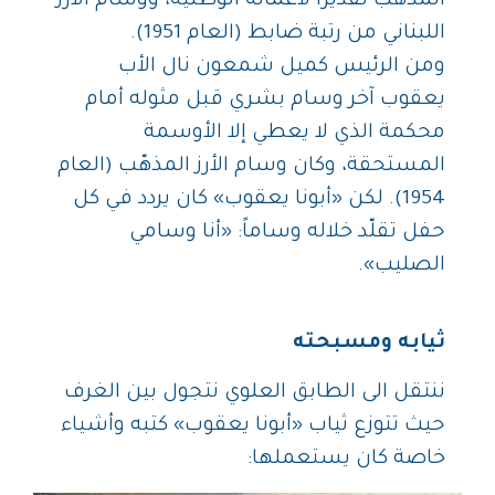
المذهّب تقديراً لأعماله الوطنية، ووسام الأرز
اللبناني من رتبة ضابط (العام 1951).
ومن الرئيس كميل شمعون نال الأب
يعقوب آخر وسام بشري قبل مثوله أمام
محكمة الذي لا يعطي إلا الأوسمة
المستحقة، وكان وسام الأرز المذهّب (العام
1954). لكن «أبونا يعقوب» كان يردد في كل
حفل تقلّد خلاله وساماً: «أنا وسامي
الصليب».
ثيابه ومسبحته
ننتقل الى الطابق العلوي نتجول بين الغرف
حيث تتوزع ثياب «أبونا يعقوب» كتبه وأشياء
خاصة كان يستعملها: