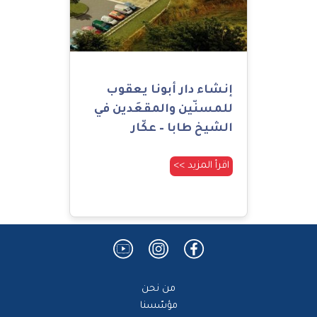
إنشاء دار أبونا يعقوب
للمسنّين والمقعَدين في
الشيخ طابا – عكّار
اقرأ المزيد >>
من نحن
مؤسّسنا