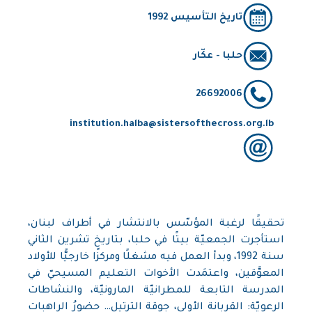
تاريخ التأسيس 1992
حلبا - عكّار
26692006
institution.halba@sistersofthecross.org.lb
تحقيقًا لرغبة المؤسّس بالانتشار في أطراف لبنان،
استأجرت الجمعيّة بيتًا في حلبا، بتاريخ تشرين الثاني
سنة 1992، وبدأ العمل فيه مشغلًا ومركزًا خارجيًّا للأولاد
المعوَّقين، واعتمَدت الأخوات التعليم المسيحيّ في
المدرسة التابعة للمطرانيّة المارونيّة، والنشاطات
الرعويّة: القربانة الأولى، جوقة الترتيل… حضورُ الراهبات