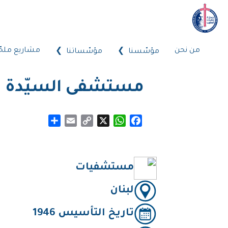
من نحن
مشاريع ملحّ
مؤسّسنا
مؤسّساتنا
مستشفى السيّدة لل
Share
Email
Copy
WhatsApp
X
Facebook
Link
مستشفيات
لبنان
تاريخ التأسيس 1946