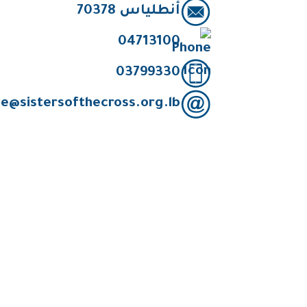
أنطلياس 70378
04713100
03799330
e@sistersofthecross.org.lb