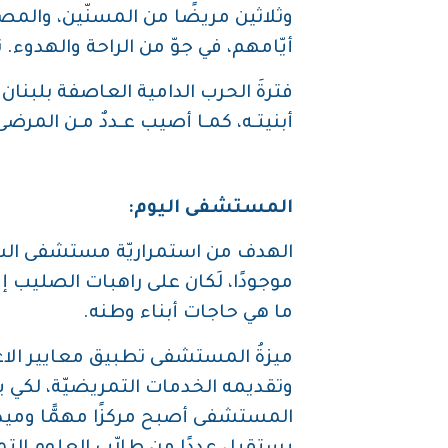
وثلاثين مريضًا من المسنّين، والمص
أيّامهم، في جوّ من الراحة والهدوء.
أبنيتـه، كمـا أصيب عـددٌ مـن المرضى
المستشفى اليوم:
الهدف من استمراريّة مستشفى السيّد
موجودًا، لَكان على راهبات الصليب إ
ما هي حاجات أبناء وطنه.
وتقديمه الخدمات التمريضيّة، لكي يت
المستشفى أصبح مركزًا مهمًّا وميدانً