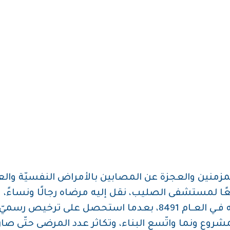
مزمنين والعجزة عن المصابين بالأمراض النفسيّة وال
تابعًا لمستشفى الصليب، نقل إليه مرضاه رجالًا ونساءً،
ه فـي العـام 1948، بعدما استحصل على ترخيص رسميّ م
مشروع ونما واتّسع البناء، وتكاثر عدد المرضى حتّى ص