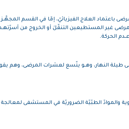
بمعالجة المرضى باعتماد العلاج الفيزيائيّ، إمّا في القسم المجهَ
مرضى غير المستطيعين التنقّلَ أو الخروج من أسرّتهـم،
ـدم الحركة.
 أبوابه للمرضى طيلة النهار، وهـو يتّسع لعشرات المرضى، وهم 