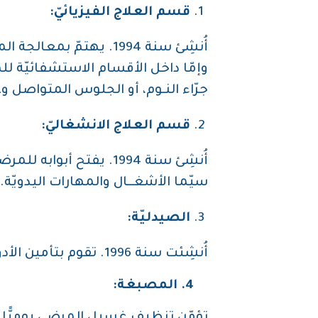
قسم العلاج الفيزيائيّ:
أُنشِئ سنة 1994. يهتمّ 
وإمّا داخل الأقسام الاستشفائيّة لل
جرّاء النـوم، أو الجلوس المتواصل وع
قسم العلاج الانشغاليّ:
أُنشِئ سنة 1994. يفتح
سيّما الأشغــال والمهارات اليدويّة.
الصيدليّة:
أُنشِئت سنة 1996. تقوم بتأمين الأدوية والموادّ الطبّيّة الضروريّة في المستشفى لمعالجة المرضى.
4. المصبغة: