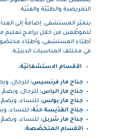
يستقبل عددًا من طلاّب العلوم التم
التمريضية والطبّيّة والفنّيّة.
يتميّز المستشفى، إضافةً إلى العناية
للموظّفين من خلال برامـج تعليم مستم
أطبّاء المستشفى، وأطبّاء مختصّون 
في مختلف المناسبات الدينيّـة.
الأقسام الاستشفائيّة:
جناح مار فرنسيس:
للرجال، ويضم
جناح مار الياس:
للرجال، ويضمّ 
جناح مار بولس:
للنساء، ويضمّ 
جناح القدّيسة حنّة:
للنساء، ويض
جناح مار شربل:
للنساء، ويضمّ 
الأقسام المتخصّصة: