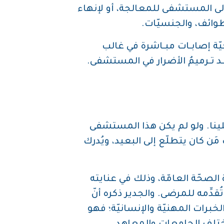
إلى المستشفى للمعالجة، أو لإنهاء
لطوائف، والجنسيّات.
 المستشفى بقذائف صاروخيّة إصابـات مبـاشرة في غالب
ـد تـرميمُ الأضرار في المستشفى.
لينا. ولو لم يكن هذا المستشفى
ن كان يتطلّع إلى البعيد، ويُدرك
ACCREDITATION STANDAR المحدَّدة من وزارة الصحّة العامّة، وذلك في عنايته
دِّمه للمرضى. والجدير ذكره أنّ
خبرات المهنيّة والإنسانيّة؛ فهو