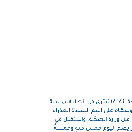
عقليّة، فاشترى في أنطلياس سنة
 وسمّاه على اسم السيّدة العذراء
ـن وزارة الصحّـة؛ واستقبل في
ار يضمّ اليوم خمس مئةٍ وخمسةٌ