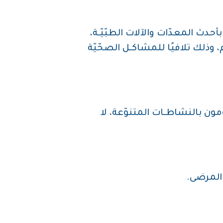
ّـز بأحدث المعدّات والآلات الطبّيّـة،
 وذلك تلافيًا للمشاكـل الصحّيّة
يقومون بالنشاطـات المتنوّعة، لا