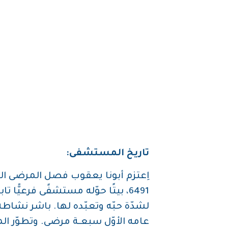
تاريخ المستشفى:
اِعتزم أبونا يعقوب فصل المرضى ال
1946، بيتًا حوّله مستشفًى فرعيًّا 
لشدّة حبّه وتعبّده لها. باشر نشاط
عامه الأوّل سبعـة مرضى. وتطوّر ال