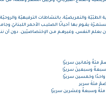
ريضيّة والعلاج الفيزيائيّ، وتزيين الشعر وقصّه، من
 الطبّيّة والتمريضيّة، بالنشاطات الترفيهيّة والروحيّ
ـرّة يقـوم بها أحيانًا الصليـب الأحمر اللبنانيّ وجام
بعلم النفس، وغيرهـم مـن الإختصاصيّين. دون أن ننسى
ّ مئةً وثمانين سريرًا
سبعةً وسبعينَ سريرًا
واحدًا وخمسين سريرًا
مّ مئةَ سرير
مئةً وسبعةً وعشرين سريرًا