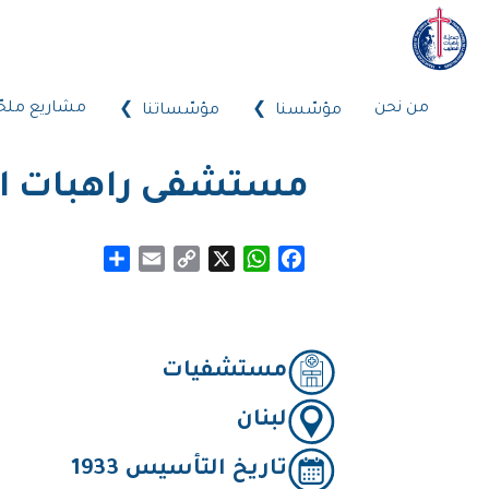
من نحن
مشاريع ملحّ
مؤسّسنا
مؤسّساتنا
مستشفى راهبات الص
Share
Email
Copy
WhatsApp
X
Facebook
Link
مستشفيات
لبنان
تاريخ التأسيس 1933