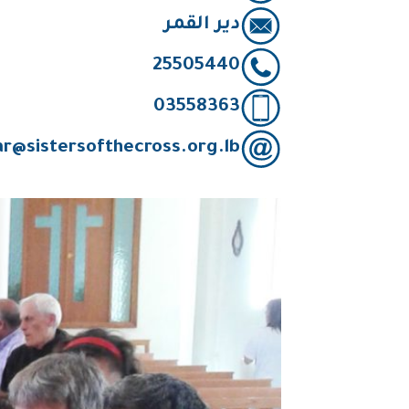
دير القمر
25505440
03558363
ar@sistersofthecross.org.lb