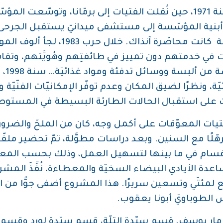
بقيَ الميتم يجاور المؤسّسة حتّى سنة 1971، حين نُقلت الفتيات إلى برمّ
، تحوّل قسمٌ من أبنية المؤسّسة إلى مستشفى ميدانيّ يستقبل 
الأوّليّة والملحّة؛ لا سيّما أنّ الم
بات في خدمتهم دون تمييز في طائفتِهم وهُويَّتهم، و
والحص
نظرًا لضيق المكان وعدم توفّر الإمكانيّات الفنّيّة والم
 على استقبال الحالات الطارئة البسيطة في المستو
ات المعوّقات على أكمل وجه، كان من الملحّ والضروريّ 
ّلًا مع السنين. وبعد دراسات مطوَّلة، تمّ تحضير ملفّ
 الأقسام في ما بينها لتسهيل العمل، وذلك بحسب المعا
ساعدة الأيادي البيضاء السخيّة والمعطاءة، نُفِّذَ الم
مئتَي وتسعين سريرًا. هذا المشروع أضفى جوًّا من ال
 الطوباويّ أبونا يعقوب.
ار يوسف، قسم سيّدة التلّة، قسم سيّدة لورد وقسم ال