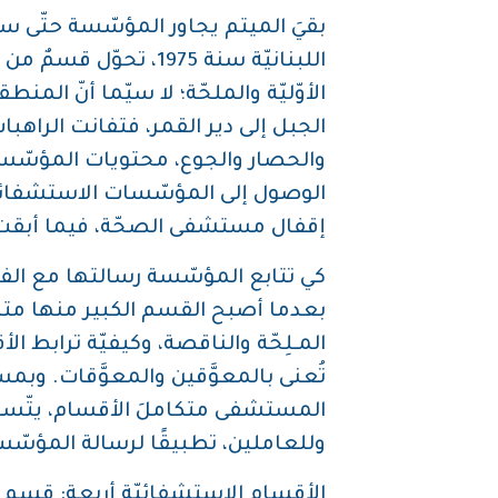
اللبنانيّة سنة 1975
الجبل إلى دير القمر، فتفانت الراه
الوصول إلى المؤسّسات الاستشفائيّة، و
إقفال مستشفى الصحّة، فيما أبقت
كي تتابع المؤسّسة رسالتها مع الفتي
بعدما أصبح القسم الكبير منها متره
المـلِحّة والناقصة، وكيفيّة ترابط
تُعنى بالمعوَّقين والمعوَّقات. وبم
المستشفى متكاملَ الأقسام، يتّسع ل
وللعاملين، تطبيقًا لرسالة المؤسّس
الأقسام الاستشفائيّة أربعة: قسم م