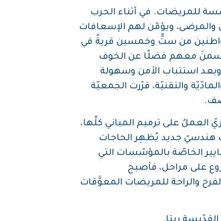
انا، وتوسّعت المؤسّسة للمريضات. في أثناء الحرب
الجرحى والمرضى، ويؤمّن لهم الإسعافات
نطقة كانت محاصَرة آنذاك. خلال حرب 1983، لجأ ألوف المواطنين من ستٍّ وخمسين قريةً في
تقاسمنَ معهم فضلًا عن الخوف
ار والجوع، محتويات المؤسّسة من ألبسة ووسائل تدفئة ومواد غذائيّة… سنة 1998، وبعد استتباب الأمن وسهولة
ادّيّة والتقنيّة، قرّرت الجمعيّة
صف.
العملُ على ترميم المباني كلِّها،
 هندسيّ جديد يُظهِر الحاجات
يير الخاصّة بالمؤسّسات التي
شروع على مراحل، فأصبح
فرح والراحة للمريضات المعوَّقات
قدّيسة ريتا.