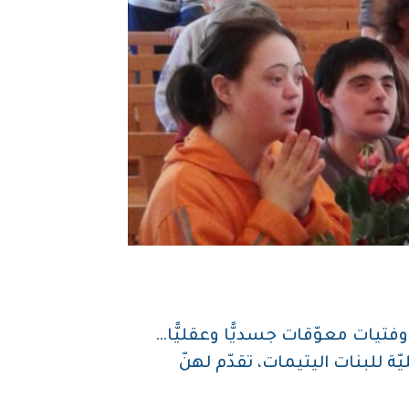
 وفتيات معوّقات جسديًّا وعقليًّا…
يّة للبنات اليتيمات، تقدّم لهنّ