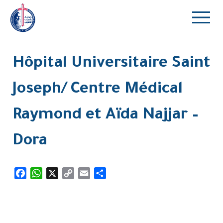
Hôpital Universitaire Saint
Joseph/ Centre Médical
Raymond et Aïda Najjar –
Dora
Facebook
WhatsApp
X
Copy
Email
Partager
Link