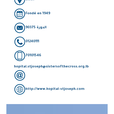
Fondé en 1949
الدورة 90375
01240111
70101546
hopital.stjoseph@sistersofthecross.org.lb
http://www.hopital-stjoseph.com