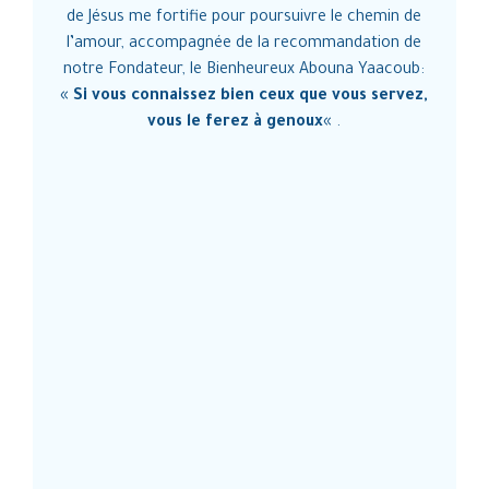
de Jésus me fortifie pour poursuivre le chemin de
M
l’amour, accompagnée de la recommandation de
a
notre Fondateur, le Bienheureux Abouna Yaacoub:
«
Si vous connaissez bien ceux que vous servez,
vous le ferez à genoux
« .
c
p
m
t
A