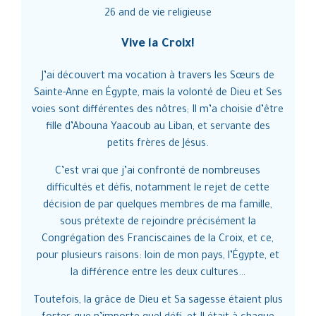
26 and de vie religieuse
b
Vive la Croix!
our
J’ai découvert ma vocation à travers les Sœurs de
Sainte-Anne en Égypte, mais la volonté de Dieu et Ses
r
voies sont différentes des nôtres; Il m’a choisie d’être
fille d’Abouna Yaacoub au Liban, et servante des
petits frères de Jésus.
a
 Sa
C’est vrai que j’ai confronté de nombreuses
e
difficultés et défis, notamment le rejet de cette
…
décision de par quelques membres de ma famille,
p
sous prétexte de rejoindre précisément la
Ma
rès
Congrégation des Franciscaines de la Croix, et ce,
 à
pour plusieurs raisons: loin de mon pays, l’Égypte, et
la différence entre les deux cultures…
C
Toutefois, la grâce de Dieu et Sa sagesse étaient plus
is