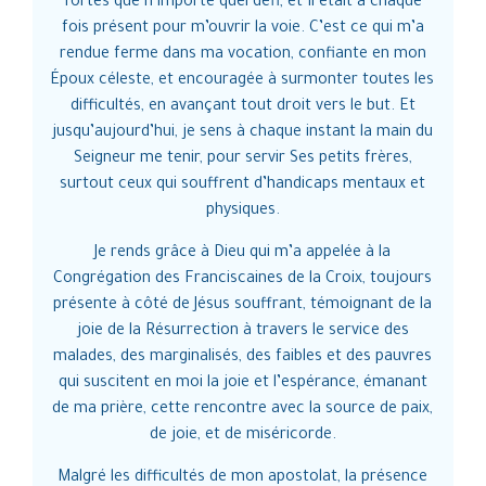
fortes que n’importe quel défi, et Il était à chaque
j
té
fois présent pour m’ouvrir la voie. C’est ce qui m’a
es
rendue ferme dans ma vocation, confiante en mon
Co
e
Époux céleste, et encouragée à surmonter toutes les
p
es
difficultés, en avançant tout droit vers le but. Et
re
jusqu’aujourd’hui, je sens à chaque instant la main du
C
à
Seigneur me tenir, pour servir Ses petits frères,
C
 à
surtout ceux qui souffrent d’handicaps mentaux et
a
physiques.
H
en
Je rends grâce à Dieu qui m’a appelée à la
Congrégation des Franciscaines de la Croix, toujours
présente à côté de Jésus souffrant, témoignant de la
o
joie de la Résurrection à travers le service des
d
malades, des marginalisés, des faibles et des pauvres
qui suscitent en moi la joie et l’espérance, émanant
de ma prière, cette rencontre avec la source de paix,
D
de joie, et de miséricorde.
au
Malgré les difficultés de mon apostolat, la présence