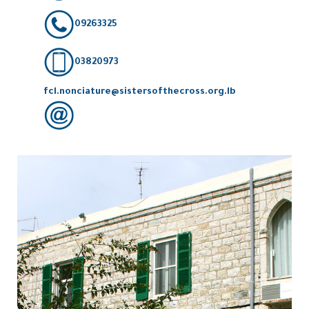
09263325
03820973
fcl.nonciature@sistersofthecross.org.lb