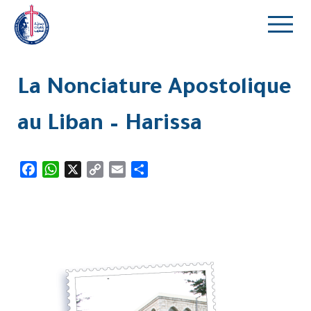
La Nonciature Apostolique
au Liban – Harissa
Facebook
WhatsApp
X
Copy
Email
Partager
Link