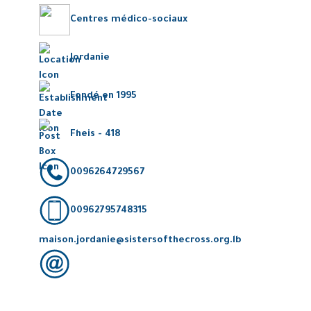
Centres médico-sociaux
Jordanie
Fondé en 1995
Fheis - 418
0096264729567
00962795748315
maison.jordanie@sistersofthecross.org.lb