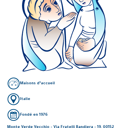
Maisons d’accueil
Italie
Fondé en 1976
Monte Verde Vecchio - Via Fratelli Bandiera - 19, 00152