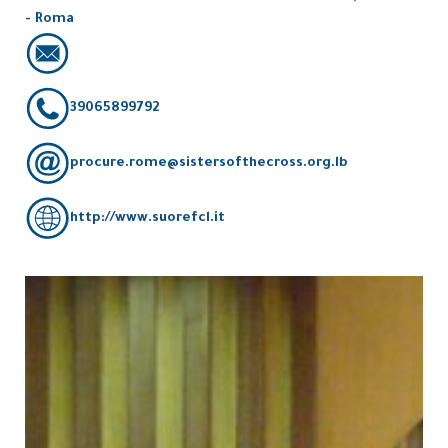
- Roma
39065899792
procure.rome@sistersofthecross.org.lb
http://www.suorefcl.it