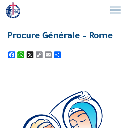
Procure Générale – Rome
Facebook
WhatsApp
X
Copy
Email
Partager
Link