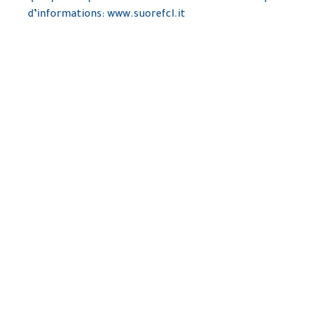
d’informations:
www.suorefcl.it
Supérieure
Sœur Jeanne d’Arc El
Kosseifi