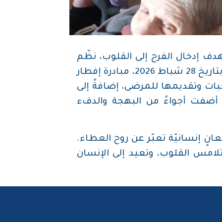
دف إدخال الفرح إلى القلوب، نظّم
السيّد حسين ياغي، رئيس جمعيّة Safe Side، بالتعاون مع منظّمة Lebanese Food Bank، بتاريخ 28 شباط 2026، مبادرة إفطار
بات وتقديمها للمرضى، إضافةً إلى
ّة أضفت أجواءً من البهجة والدفء
نٍ إنسانيّة تعبّر عن روح العطاء.
ن تلامس القلوب، وتعيد إلى الإنسان