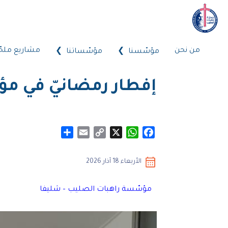
من نحن
مشاريع ملحّ
مؤسّسنا
مؤسّساتنا
إفطار رمضانيّ في م
Share
Email
Copy
WhatsApp
X
Facebook
Link
الأربعاء 18 آذار 2026
مؤسّسة راهبات الصليب – شليفا