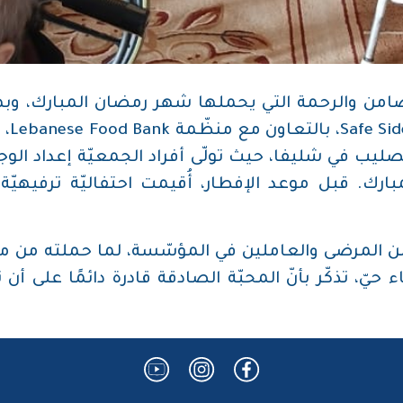
تضامن والرحمة التي يحملها شهر رمضان المبارك، وبه
يب في شليفا، حيث تولّى أفراد الجمعيّة إعداد الوج
بارك. قبل موعد الإفطار، أُقيمت احتفاليّة ترفيهي
ا من المرضى والعاملين في المؤسّسة، لما حملته من معا
حيّ، تذكّر بأنّ المحبّة الصادقة قادرة دائمًا على أ