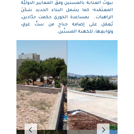
بيوتُ العناية بالمسنّين وفقَ المعايير الدوليّة
المعتَمَدة؛ كما يشمل البناء الجديد سَكَنَ
الراهبات. بمساعدة الخوري حكمت حدّادين،
يُعمَل على إضافة جناح من ستِّ غرفٍ
وتوابعِها، للكهنة المسنّين.