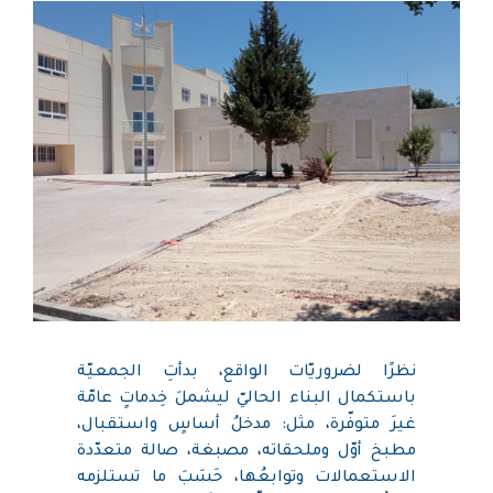
نظرًا لضروريّات الواقع، بدأتِ الجمعيّة
باستكمال البناء الحاليّ ليشملَ خِدماتٍ عامّة
غيرَ متوفّرة، مثل: مدخلُ أساسٍ واستقبال،
مطبخ أوّل وملحقاته، مصبغة، صالة متعدّدة
الاستعمالات وتوابعُها، حَسَبَ ما تستلزمه