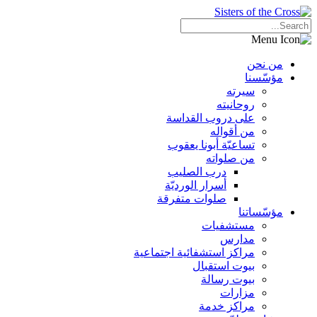
من نحن
مؤسّسنا
سيرته
روحانيته
على دروب القداسة
من أقواله
تساعيّة أبونا يعقوب
من صلواته
درب الصليب
أسرار الورديّة
صلوات متفرقة
مؤسّساتنا
مستشفيات
مدارس
مراكز استشفائية اجتماعية
بيوت استقبال
بيوت رسالة
مزارات
مراكز خدمة