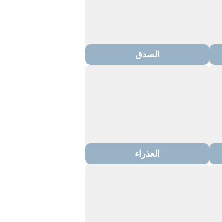
الصدق
العذراء