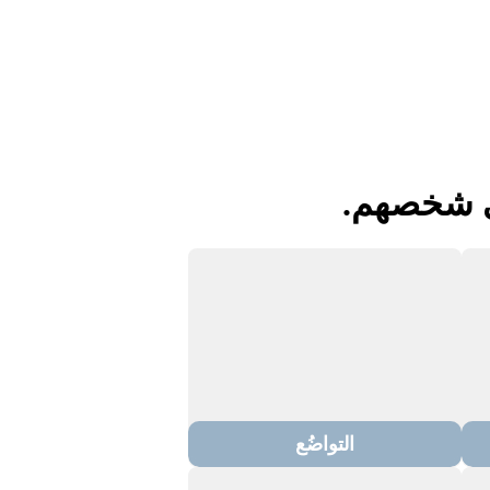
في شخصهم.
التواضُع