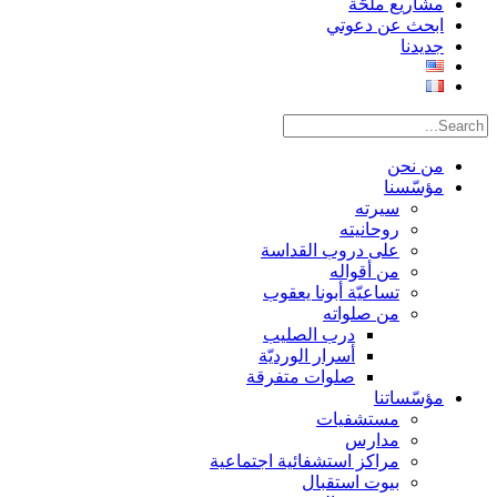
مشاريع ملحّة
ابحث عن دعوتي
جديدنا
من نحن
مؤسّسنا
سيرته
روحانيته
على دروب القداسة
من أقواله
تساعيّة أبونا يعقوب
من صلواته
درب الصليب
أسرار الورديّة
صلوات متفرقة
مؤسّساتنا
مستشفيات
مدارس
مراكز استشفائية اجتماعية
بيوت استقبال