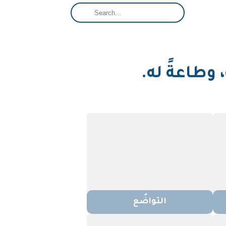
، وطاعةً له.
التواضُع