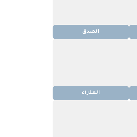
الصدق
العذراء