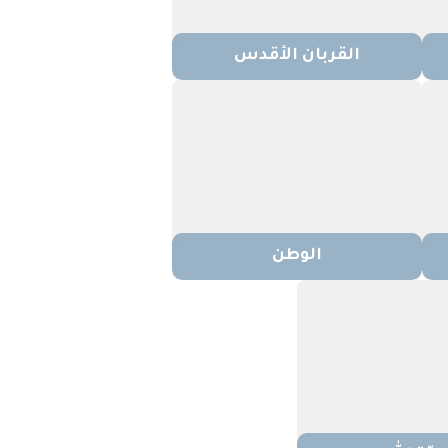
القربان الأقدس
الوطن