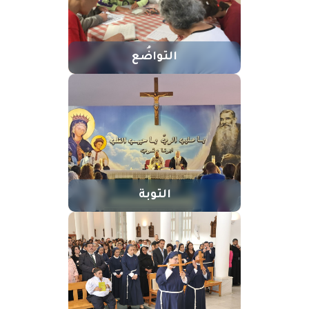
التواضُع
التوبة