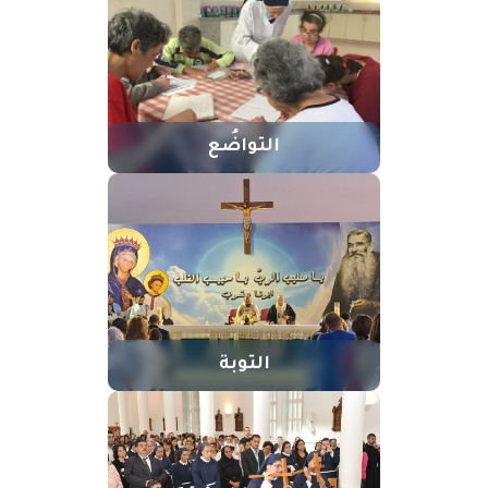
التواضُع
التوبة