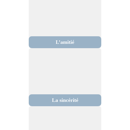
L’amitié
La sincérité