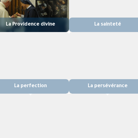
La Providence divine
La sainteté
La perfection
La persévérance