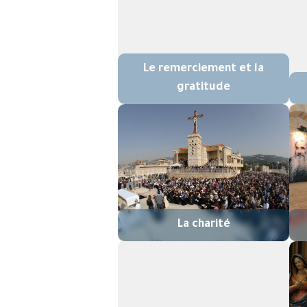
Le remerciement et la
gratitude
La charité