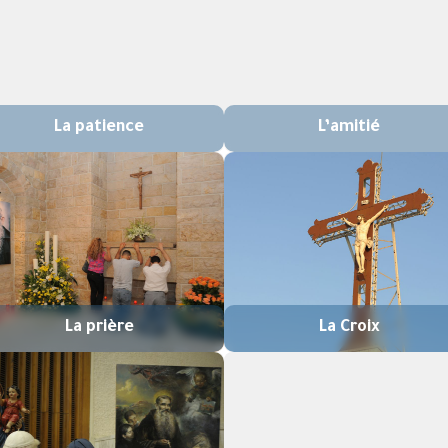
La patience
L’amitié
La prière
La Croix