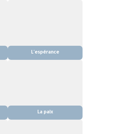
L'espérance
La paix