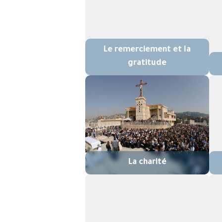
Le remerciement et la
gratitude
La charité