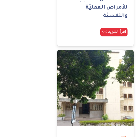
للأمراض العقليّة
والنفسيّة
اقرأ المزيد >>