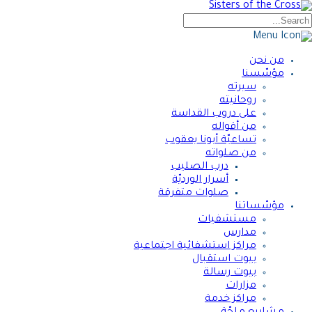
من نحن
مؤسّسنا
سيرته
روحانيته
على دروب القداسة
من أقواله
تساعيّة أبونا يعقوب
من صلواته
درب الصليب
أسرار الورديّة
صلوات متفرقة
مؤسّساتنا
مستشفيات
مدارس
مراكز استشفائية اجتماعية
بيوت استقبال
بيوت رسالة
مزارات
مراكز خدمة