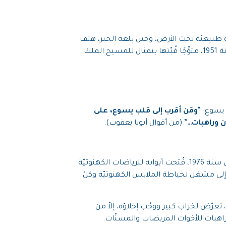
1. في أثناء العمل، اكتشف العمّال مغارة طبيعيّة تحت الأرض، وحين بلغه الخبر، هتف
“. وجعل منها مزارًا لتكريم العذراء ملكة الكون. بنى الكنيسة سنة 1951، متوِّجًا قُبّتها بتمثال للمسيح الملك
يسوع: “
ومَن أقرب إلى قلب يسوع، على
ن وراهبات…
” (من أقوال أبونا يعقوب).
بعد وفاة المؤسّس، توسّع دار المسيح الملك وتحوّل إلى مركز إشعاع روحيّ؛ فقبل أن يتحوّل كلّيًّا لاستقبال الإكليروس سنة 1976، فُتحت أبوابه للرياضات الكهنوتيّة
ة إلى مشغل لخياطة الملابس الكهنوتيّة وكلّ
في أثناء الأحداث اللبنانيّة، شرّع دار المسيح الملك أبوابه لاستقبال المهجّرين. ولدى القصف المباشر عليه سنة 1990، تعرّض لخراب كبير ووجُبَ إخلاؤه، إلاّ من
راهبات للأخوات المريضات والمسنّات.