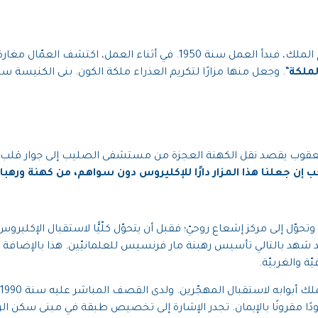
راودت أبونا يعقوب فكرةُ إقامة نُصبٍ للمسيح الملك، فبدأ العمل سنة 950
لملكة
ا يعقوب يقصد نقل الكهنة العجزة من مستشفى الصليب إلى جوار قلب 
جب إن جعلنا هذا المزار دارًا للإكليروس دون سواهم، من كهنة ورهبا
ة. وقد شهد بالتالي تأسيس رهبنة مار فرنسيس للعلمانيّين. هذا بالإضاف
 والغربيّة.
ًا مقرونًا بالإيمان. تجدر الإشارة إلى تخصيص طبقة في مبنى سكن ال