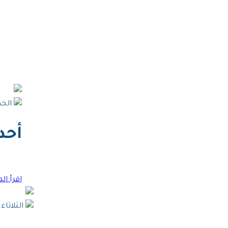
الخميس 16
أحد
اقرأ ال
الثلاثاء 29 تمّوز 025