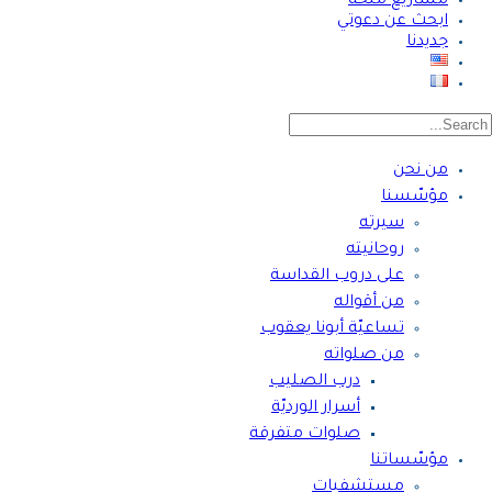
مشاريع ملحّة
ابحث عن دعوتي
جديدنا
من نحن
مؤسّسنا
سيرته
روحانيته
على دروب القداسة
من أقواله
تساعيّة أبونا يعقوب
من صلواته
درب الصليب
أسرار الورديّة
صلوات متفرقة
مؤسّساتنا
مستشفيات