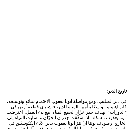
تاريخ الدير:
في دير الصليب، ومع مواصلة أبونا يعقوب الاهتمام ببنائه وتوسيعه،
كان اهتمامه واسعًا بتأمين المياه للدير، فاشترى قطعة أرض في
“الدورات”، بهدف حفر خزّان لجمع المياه. مع بدء العمل، اعترضت
أبونا يعقوب مشكلة، إذ تشقّقت جدران الخزّان وانسابت المياه إلى
الخارج. وصودف يومًا أنْ مَرّ أبونا يعقوب بدير الآباء الكبّوشيّين في
باب إدريس، فرأى في زوايا المكتبة صورة عتيقة تمثّل العذراء، وهي