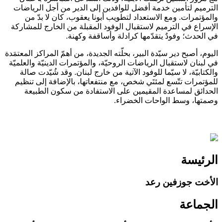
الترميم لتأمين خدمة أفضل للوافدين إلى الدير من أجل الرياضات
والمؤتمرات. ومع الاستعداد لتطويب أبونا يعقوب، كان لا بدّ من
الإسراع في الترميم لاستقبال الوفود المقبلة من الخارج للمشاركة
في الحدث؛ وفودٌ يتقدّمها كرادلة وأساقفة وكهنة.
اليوم، أصبح دير سيّدة البير، بحلّته الجديدة، من أهمّ المراكز المعتمَدة
في لبنان لاستقبال الرياضات الروحيّة، والمؤتمرات الدينيّة والعلميّة
والكتابيّة، لا سيّما للوفود الآتية من خارج لبنان. وقد شُيّدت صالة
للمؤتمرات تتّسع لمئتَي شخص، مع منتفعاتها، بالإضافة إلى تنظيم
الحدائق لمساعدة المقيمين على الاستفادة من سكون الطبيعة
وصمتها، وسط الواحات الخضراء.
الرئيسة
الأخت جوزفين رعد
الجماعة