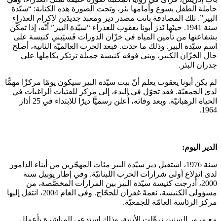
حاملة الطفل يسوع وأمامها بئر، وتحت الصورة هذه الكتابة: “سيّدة
البير”. تلك المصادفة باتت مصدر دير ومعبد جديدَين لإكرام العذراء
سنة 1941. حينَها نَذرَ أبونا يعقوب للعذراء “سيّدة البير” أنّه، إذا تمكّن
بشفاعتها من تأمين المياه في خزّان الدورات فَسيَبني كنيسة على
اسم سيّدة البير. وذلك ما حدث. فبعد الحرب العالميّة الثانية، أصلح
حال الخزّان الكبير، وبنى فوقه كنيسة جميلة ترتكز بكاملها على
جدران البئر.
لم يكن أبونا يعقوب يعلم أنّ بيت سيّدة البير سيكون يومًا مركزًا مهمًّا
لدى الجمعيّة. فقد تحوّل في البدء، إلى مركز للفتيات الراغبات في
الحياة الرهبانيّة. وبعد وفاته، أُعلن رسميًّا ديرًا للابتداء في 25 أذار
1964.
الدير اليوم:
سنة 1976، استقبل دير سيّدة البير مئات المهجّرين من أبناء الدامور
لدى اندلاع أولى شرارات الحرب اللبنانيّة. وفي إطار يوبيل سنة
2000، أُدرجت كنيسة سيّدة البير بين المزارات المخصَّصة، من
مسؤولي الكنيسة، نعمةَ غفران للحجّاج. وفي العام 2004، انتقل إليها
مركز الرئاسة العامّة للجمعيّة.
مع مرور السنين ترهّلت الأبنية، وذلك استدعى المباشرة بأعمال