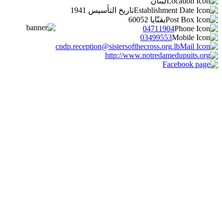
لبنان
تاريخ التأسيس 1941
بقنّايا 60052
04711904
03499553
cndp.reception@sistersofthecross.org.lb
http://www.notredamedupuits.org
Facebook page