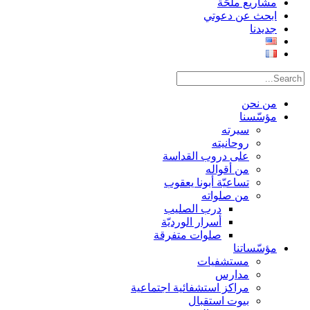
مشاريع ملحّة
ابحث عن دعوتي
جديدنا
من نحن
مؤسّسنا
سيرته
روحانيته
على دروب القداسة
من أقواله
تساعيّة أبونا يعقوب
من صلواته
درب الصليب
أسرار الورديّة
صلوات متفرقة
مؤسّساتنا
مستشفيات
مدارس
مراكز استشفائية اجتماعية
بيوت استقبال