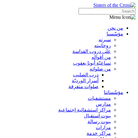
من نحن
مؤسّسنا
سيرته
روحانيته
على دروب القداسة
من أقواله
تساعيّة أبونا يعقوب
من صلواته
درب الصليب
أسرار الورديّة
صلوات متفرقة
مؤسّساتنا
مستشفيات
مدارس
مراكز استشفائية اجتماعية
بيوت استقبال
بيوت رسالة
مزارات
مراكز خدمة