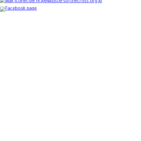
ecole.hrajel@sistersofthecross.org.lb
Facebook page