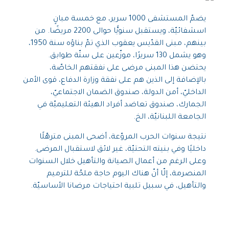
يضمّ المستشفى 1000 سرير، مع خمسة مبانٍ
اسشفائيّة، ويستقبل سنويًّا حوالى 2200 مريضًا. من
بينهم، مبنى القدّيس يعقوب الذي تمّ بناؤه سنة 1950،
وهو يشمل 130 سريرًا، موزّعين على ستّة طوابق.
يحتضن هذا المبنى مرضى على نفقتهم الخاصّة،
بالإضافة إلى الذين هم على نفقة وزارة الدفاع، قوى الأمن
الداخليّ، أمن الدولة، صندوق الضمان الاجتماعيّ،
الجمارك، صندوق تعاضد أفراد الهيئة التعليميّة في
الجامعة اللبنانيّة، الخ.
نتيجة سنوات الحرب المروّعة، أضحى المبنى مترهّلًا
داخليًا وفي بنيته التحتيّة، غير لائق لاستقبال المرضى.
وعلى الرغم من أعمال الصيانة والتأهيل خلال السنوات
المنصرمة، إلّا أنّ هناك اليوم حاجة ملحّة للترميم
والتأهيل، في سبيل تلبية احتياجات مرضانا الأساسيّة.