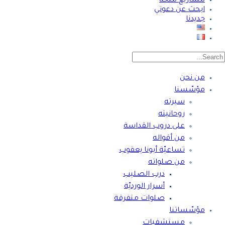
مشاريع ملحّة
ابحث عن دعوتي
جديدنا
من نحن
مؤسّسنا
سيرته
روحانيته
على دروب القداسة
من أقواله
تساعيّة أبونا يعقوب
من صلواته
درب الصليب
أسرار الورديّة
صلوات متفرقة
مؤسّساتنا
مستشفيات