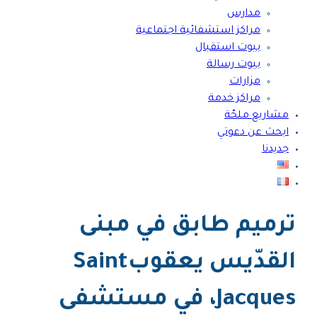
مدارس
مراكز استشفائية اجتماعية
بيوت استقبال
بيوت رسالة
مزارات
مراكز خدمة
مشاريع ملحّة
ابحث عن دعوتي
جديدنا
ترميم طابق في مبنى
القدّيس يعقوبSaint
Jacques، في مستشفى