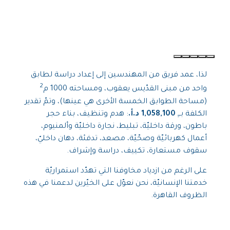
لذا، عمد فريق من المهندسين إلى إعداد دراسة لطابق
2
واحد من مبنى القدّيس يعقوب، ومساحته 1000 م
(مساحة الطوابق الخمسة الأخرى هي عينها)، وتمّ تقدير
الكلفة بـــِ
1,058,100 د.أ.
: هدم وتنظيف، بناء حجر
باطون، ورقة داخليّة، تبليط، نجارة داخليّة وألمنيوم،
أعمال كهربائيّة وصحّيّة، مصعد، تدفئة، دهان داخليّ،
سقوف مستعارة، تكييف، دراسة وإشراف.
على الرغم من ازدياد مخاوفنا التي تهدّد استمراريّة
خدمتنا الإنسانيّة، نحن نعوّل على الخيّرين لدعمنا في هذه
الظروف القاهرة.