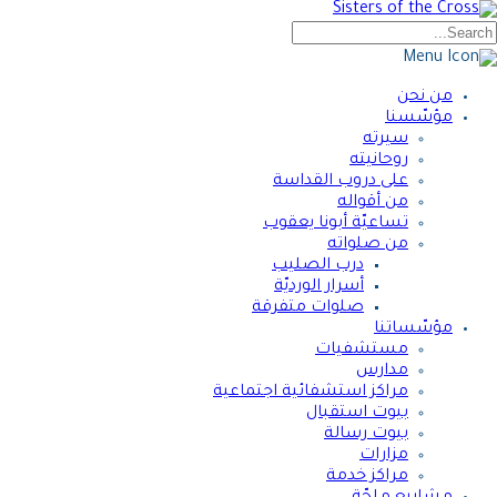
من نحن
مؤسّسنا
سيرته
روحانيته
على دروب القداسة
من أقواله
تساعيّة أبونا يعقوب
من صلواته
درب الصليب
أسرار الورديّة
صلوات متفرقة
مؤسّساتنا
مستشفيات
مدارس
مراكز استشفائية اجتماعية
بيوت استقبال
بيوت رسالة
مزارات
مراكز خدمة