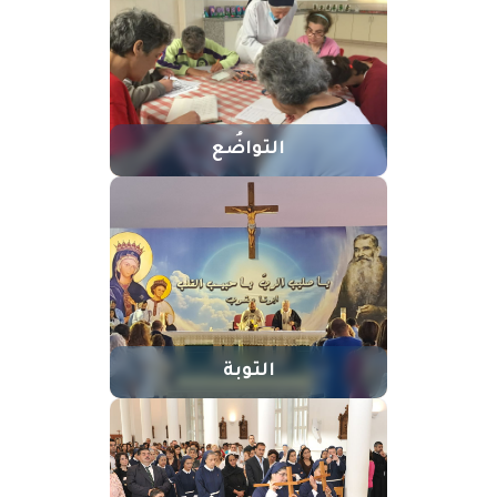
التواضُع
التوبة