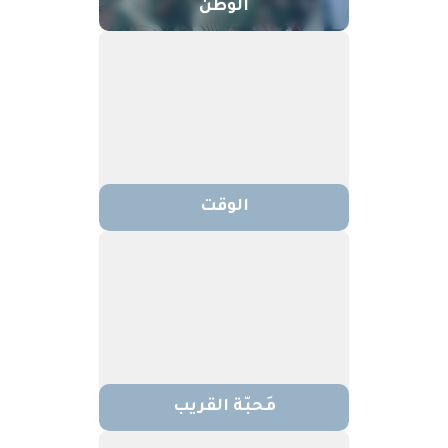
الوطن
الوقت
مَحبّة القريب